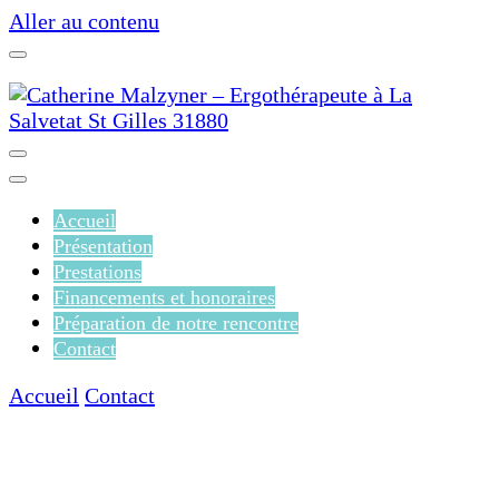
Aller au contenu
Catherine Malzyner –
Ergothérapeute à La Salvetat St
Accueil
Présentation
Gilles 31880
Prestations
Financements et honoraires
Préparation de notre rencontre
Contact
Accueil
Contact